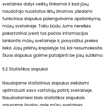
svetainės dalys veiktų tinkamai ir kad jūsų
naudotojo nuostatos liktų žinomos. Įdėdami
funkcinius slapukus palengviname apsilankymą
mūsų svetainėje. Tokiu būdu Jums nereikės
pakartotinai įvesti tos pačios informacijos
lankantis mūsų svetainėje ir, pavyzdžiui, prekės
lieka Jūsų pirkinių krepšelyje tol, kol nesumokėsite.
Šiuos slapukus galime patalpinti be jūsų sutikimo.
5.2 Statistikos slapukai
Naudojame statistinius slapukus siekdami
optimizuoti savo vartotojų patirtį svetainėje.
Naudodamiesi šiais statistikos slapukais
gauname įžvalgų apie mūsų svetainės