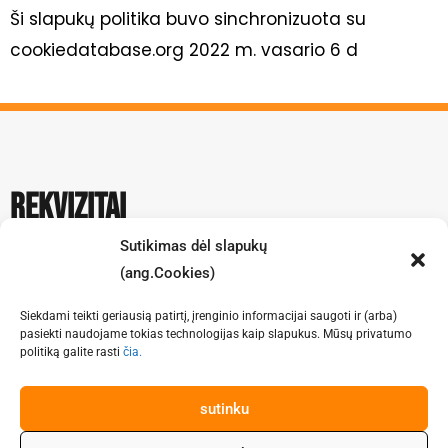
Ši slapukų politika buvo sinchronizuota su
cookiedatabase.org 2022 m. vasario 6 d
rekvizitai
Sutikimas dėl slapukų
Tel: +370 638 35726
(ang.Cookies)
el.paštas: info@mawrood.lt
Siekdami teikti geriausią patirtį, įrenginio informacijai saugoti ir (arba)
Adresas: Klaipėda
pasiekti naudojame tokias technologijas kaip slapukus. Mūsų privatumo
politiką galite rasti
čia.
F
a
sutinku
c