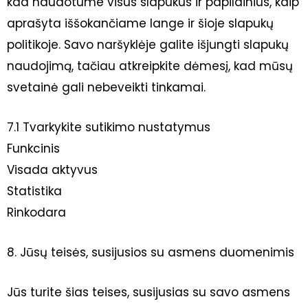
kad naudotume visus slapukus ir papildinius, kaip
aprašyta iššokančiame lange ir šioje slapukų
politikoje. Savo naršyklėje galite išjungti slapukų
naudojimą, tačiau atkreipkite dėmesį, kad mūsų
svetainė gali nebeveikti tinkamai.
7.1 Tvarkykite sutikimo nustatymus
Funkcinis
Visada aktyvus
Statistika
Rinkodara
8. Jūsų teisės, susijusios su asmens duomenimis
Jūs turite šias teises, susijusias su savo asmens