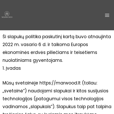
Pereiti
ma
prie
me
turinio
Ši slapukų politika paskutinį kartą buvo atnaujinta
2022 m. vasario 6 d. ir taikoma Europos
ekonominės erdvės piliečiams ir teisėtiems
nuolatiniams gyventojams.
1. Įvadas
Mūsų svetainėje https://marwood.lt (toliau:
„svetainė”) naudojami slapukai ir kitos susijusios
technologijos (patogumui visos technologijos
vadinamos „slapukais”). Slapukus taip pat talpina