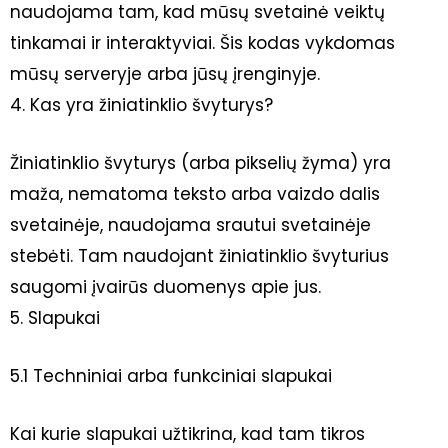
naudojama tam, kad mūsų svetainė veiktų
tinkamai ir interaktyviai. Šis kodas vykdomas
mūsų serveryje arba jūsų įrenginyje.
4. Kas yra žiniatinklio švyturys?
Žiniatinklio švyturys (arba pikselių žyma) yra
maža, nematoma teksto arba vaizdo dalis
svetainėje, naudojama srautui svetainėje
stebėti. Tam naudojant žiniatinklio švyturius
saugomi įvairūs duomenys apie jus.
5. Slapukai
5.1 Techniniai arba funkciniai slapukai
Kai kurie slapukai užtikrina, kad tam tikros