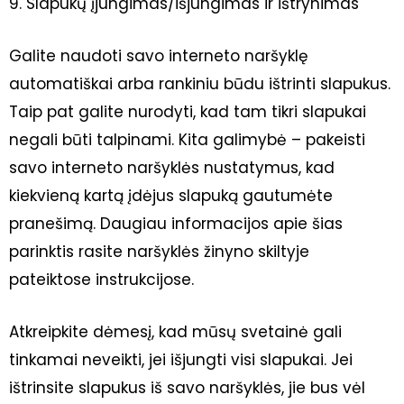
9. Slapukų įjungimas/išjungimas ir ištrynimas
Galite naudoti savo interneto naršyklę
automatiškai arba rankiniu būdu ištrinti slapukus.
Taip pat galite nurodyti, kad tam tikri slapukai
negali būti talpinami. Kita galimybė – pakeisti
savo interneto naršyklės nustatymus, kad
kiekvieną kartą įdėjus slapuką gautumėte
pranešimą. Daugiau informacijos apie šias
parinktis rasite naršyklės žinyno skiltyje
pateiktose instrukcijose.
Atkreipkite dėmesį, kad mūsų svetainė gali
tinkamai neveikti, jei išjungti visi slapukai. Jei
ištrinsite slapukus iš savo naršyklės, jie bus vėl