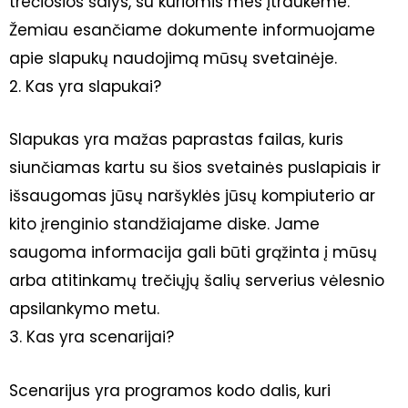
trečiosios šalys, su kuriomis mes įtraukėme.
Žemiau esančiame dokumente informuojame
apie slapukų naudojimą mūsų svetainėje.
2. Kas yra slapukai?
Slapukas yra mažas paprastas failas, kuris
siunčiamas kartu su šios svetainės puslapiais ir
išsaugomas jūsų naršyklės jūsų kompiuterio ar
kito įrenginio standžiajame diske. Jame
saugoma informacija gali būti grąžinta į mūsų
arba atitinkamų trečiųjų šalių serverius vėlesnio
apsilankymo metu.
3. Kas yra scenarijai?
Scenarijus yra programos kodo dalis, kuri