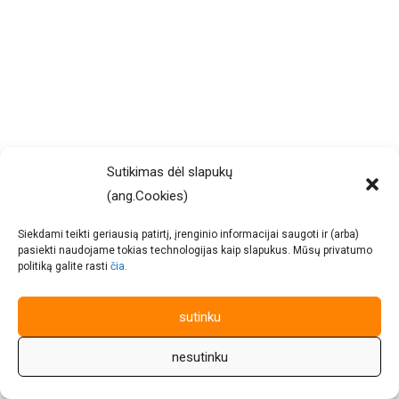
Sutikimas dėl slapukų
(ang.Cookies)
Siekdami teikti geriausią patirtį, įrenginio informacijai saugoti ir (arba)
pasiekti naudojame tokias technologijas kaip slapukus. Mūsų privatumo
politiką galite rasti
čia.
sutinku
nesutinku