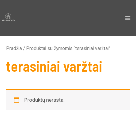
Pereiti
ma
prie
me
turinio
Pradžia
/ Produktai su žymomis “terasiniai varžtai”
terasiniai varžtai
Produktų nerasta.